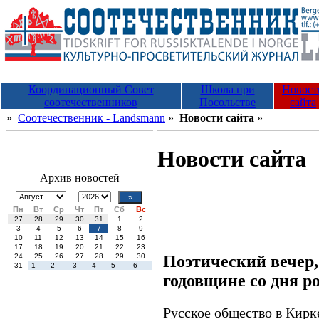
Координационный Совет
Школа при
Новост
соотечественников
Посольстве
сайта
»
Соотечественник - Landsmann
»
Новости сайта
»
Новости сайта
Архив новостей
Пн
Вт
Ср
Чт
Пт
Сб
Вс
27
28
29
30
31
1
2
3
4
5
6
7
8
9
10
11
12
13
14
15
16
17
18
19
20
21
22
23
Поэтический вечер
24
25
26
27
28
29
30
31
1
2
3
4
5
6
годовщине со дня 
Русское общество в Кирк