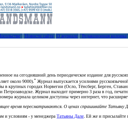
осольстве
Новости сайта
О журнале
Редакционная колонка
венное на сегодняшний день периодическое издание для русско
*
ляет около 9000).
Журнал выпускается усилиями русскоязычной
ы в крупных городах Норвегии (Осло, Тёнсберг, Берген, Ставанг
 и Петрозаводске. Журнал выходит примерно 3 раза в год, печат
номера журнала целиком доступны через интернет, что расширяе
оящее время пересматриваются. О ценах спрашивайте Татьяну Д
ам и условиям - у менеджера
Татьяны Дале
. Ей же и присылайте 