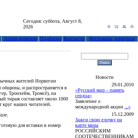
Сегодня:
суббота, Август 8,
2026
Архив номеров
Подписка
Контакты
Фестивали, конкурсы
Новости
язычных жителей Норвегии
29.01.2010
 общины, и распространяется в
«Русский мир – память
ер, Тронхейм, Тромсё), на
сердца»
ный тираж составляет около 1000
Заявление о
т круг наших читателей.
международной акции
...»
15.12.2009
але.
Зажги свою елочку на
карте мира
готовую для вставки в номер
РОССИЙСКИМ
СООТЕЧЕСТВЕННИКАМ