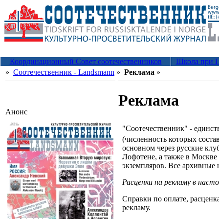
Координационный Совет соотечественников
Школа при П
»
Соотечественник - Landsmann
»
Реклама
»
Реклама
Анонс
"Соотечественник" - единст
(численность которых состав
основном через русские клуб
Лофотене, а также в Москве
экземпляров. Все архивные 
Расценки на рекламу в наст
Справки по оплате, расценк
рекламу.