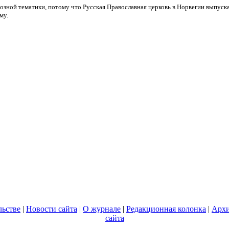
озной тематики, потому что Русская Православная церковь в Норвегии выпуска
му.
льстве
|
Новости сайта
|
О журнале
|
Редакционная колонка
|
Архи
сайта