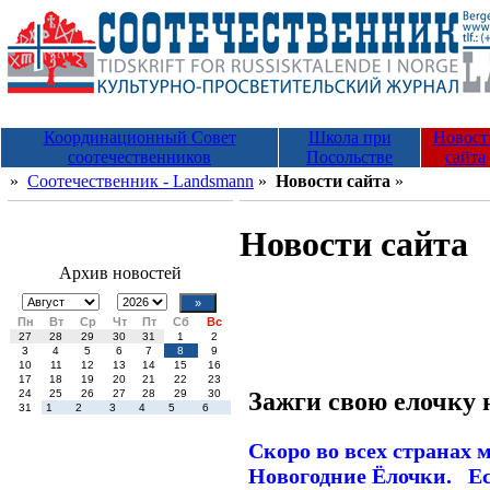
Координационный Совет
Школа при
Новост
соотечественников
Посольстве
сайта
»
Соотечественник - Landsmann
»
Новости сайта
»
Новости сайта
Архив новостей
Пн
Вт
Ср
Чт
Пт
Сб
Вс
27
28
29
30
31
1
2
3
4
5
6
7
8
9
10
11
12
13
14
15
16
17
18
19
20
21
22
23
Зажги свою елочку 
24
25
26
27
28
29
30
31
1
2
3
4
5
6
Скоро во всех странах 
Новогодние Ёлочки.
Е