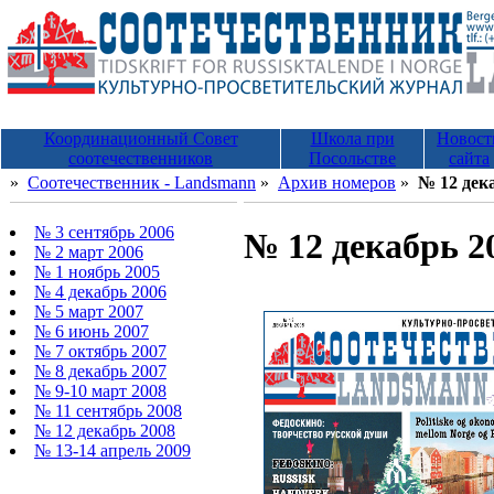
Координационный Совет
Школа при
Новост
соотечественников
Посольстве
сайта
»
Соотечественник - Landsmann
»
Архив номеров
»
№ 12 дек
№ 3 сентябрь 2006
№ 12 декабрь 2
№ 2 март 2006
№ 1 ноябрь 2005
№ 4 декабрь 2006
№ 5 март 2007
№ 6 июнь 2007
№ 7 октябрь 2007
№ 8 декабрь 2007
№ 9-10 март 2008
№ 11 сентябрь 2008
№ 12 декабрь 2008
№ 13-14 апрель 2009