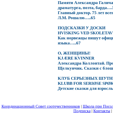
Памяти Александра Галича.
драматурга, поэта, барда….
Главный доктор. 75 лет вс
Л.М. Рошалю…..65
ПОДСКАЗКИ
У
ДОСКИ
HVISKING
VED
SKOLETAV
Как норвежцы пишут офици
языка…..67
О, ЖЕНЩИНЫ!
KJÆRE KVINNER
Александра Коллонтай. Пр
Щелкунчик. Сказки с блош
КЛУБ СЕРЬЕЗНЫХ ШУТ
KLUBB FOR SERIØSE SPØ
Детские сказки для взросл
Координационный Совет соотечественников
|
Школа при Посол
Подписка
|
Контакты
|