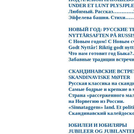
UNDER
ET
LUNT
PLYSJPL
Любимый. Рассказ…………
Эйфелева башня. Стихи
НОВЫЙ ГОД: РУССКИЕ 
NYTTÅRSAFTEN PÅ RUSSIS
С Новым годом! С Новым с
Godt Nyttår! Riktig godt nyttår
Что нам готовит год Быка?.....
Забавные традиции встречи
СКАНДИНАВСКИЕ ВСТРЕ
SKANDINAVISKE MØTER
Русская классика на скан
Самые бодрые и крепкие в 
Страна «рассерженного ма
на Норвегию из России.
«
Sinnataggens
»
land
.
Et politi
Скандинавский калейдоск
ЮБИЛЕИ И ЮБИЛЯРЫ
JUBILEER
OG
JUBILANTE