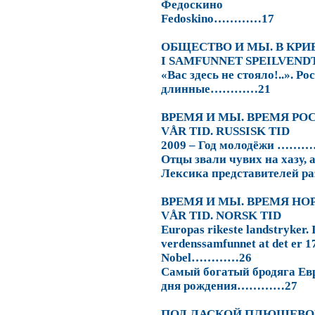
Федоскино
Fedoskino…………17
ОБЩЕСТВО И МЫ. В КРИ
I
SAMFUNNET
SPEILVEND
«Вас здесь не стояло!..». Р
длинные…………21
ВРЕМЯ И МЫ. ВРЕМЯ Р
V
Å
R
TID
.
RUSSISK TID
2009 –
Год
молодёжи
………
Отцы звали чувих на хазу, 
Лексика представителей 
ВРЕМЯ И МЫ. ВРЕМЯ
НО
VÅR TID. NORSK TID
Europas rikeste landstryker. 
verdenssamfunnet at det er 1
Nobel…………26
Самый
богатый
бродяга
Ев
дня рождения…………27
ПОД ЛАСКОЙ ПЛЮШЕВО