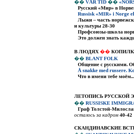
��
VÅR TID
��
«NOR
Русский «Мир» в Норве
Russisk «MIR» i Norge e
Лыжи – часть норвежск
и культуры 28-30
Профсоюзы-школа норве
Это должен знать кажды
В ЛЮДЯХ
��
КОПИЛК
��
BLANT
FOLK
Общение с русскими.
О
Å snakke med russere. 
Что в имени тебе моём..
ЛЕТОПИСЬ РУССКОЙ 
��
RUSSISKE
IMMIGR
Граф Толстой-Милосла
осталось за кадром
40-42
СКАНДИНАВСКИЕ ВСТ