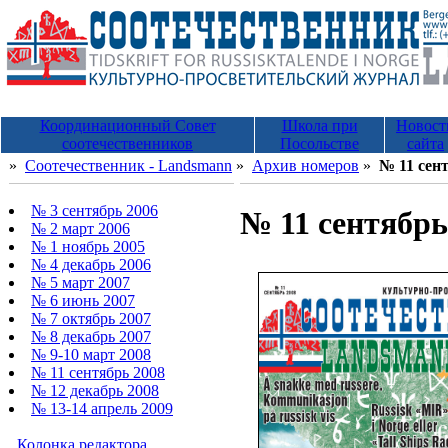
Координационный Совет
Школа при
Новост
соотечественников
Посольстве
сайта
»
Соотечественник - Landsmann
»
Архив номеров
»
№ 11 сен
№ 3 сентябрь 2006
№ 11 сентябрь
№ 2 март 2006
№ 1 ноябрь 2005
№ 4 декабрь 2006
№ 5 март 2007
№ 6 июнь 2007
№ 7 октябрь 2007
№ 8 декабрь 2007
№ 9-10 март 2008
№ 11 сентябрь 2008
№ 12 декабрь 2008
№ 13-14 апрель 2009
Колонка редактора