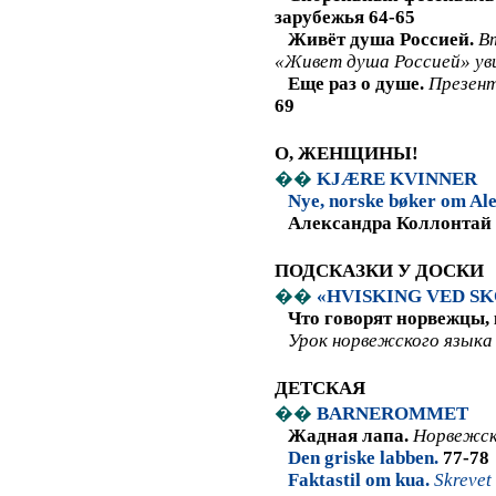
зарубежья 64-65
Живёт душа Россией.
В
«Живет душа Россией» ув
Еще раз о душе.
Презент
69
О, ЖЕНЩИНЫ!
��
KJ
Æ
RE
KVINNER
Nye, norske bøker om Ale
Александра Коллонтай 
ПОДСКАЗКИ У ДОСКИ
��
«
HVISKING
VED
SK
Что говорят норвежцы, к
Урок норвежского язык
ДЕТСКАЯ
��
BARNEROMMET
Жадная лапа.
Норвежск
Den
griske
labben
.
77-78
Faktastil om kua.
Skrevet