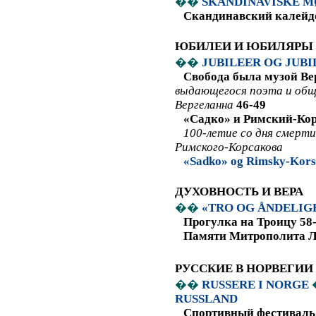
��
SKANDINAVISKE 
Скандинавский калейд
ЮБИЛЕИ И ЮБИЛЯРЫ
��
JUBILEER OG JUB
Свобода была музой Ве
выдающегося поэта и общ
Вергеланна
46-
49
«Садко» и Римский-Кор
100-летие со дня смерти
Римского-Корсакова
«
Sadko
»
og
Rimsky
-
Kors
ДУХОВНОСТЬ И ВЕРА
��
«TRO OG ÅNDELIG
Прогулка на Троицу 58
Памяти Митрополита Ла
РУССКИЕ В НОРВЕГИИ
��
RUSSERE I NORGE
RUSSLAND
Спортивный фестиваль